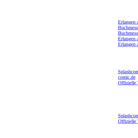
Archiv:
Erlangen 
Buchmess
Buchmess
Erlangen 
Erlangen 
Mehr New
Splashcom
comic.de
Offizielle
Mehr New
Comic-Ze
Splashcom
Offizielle