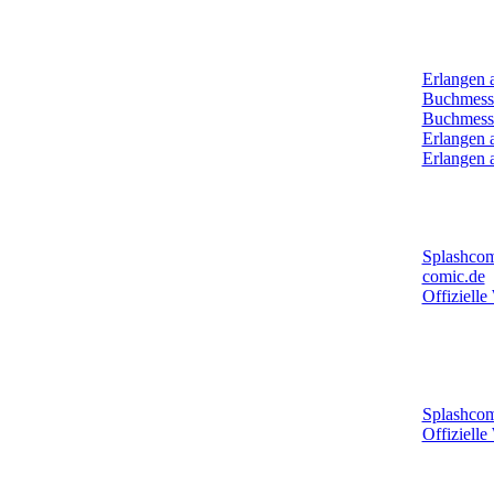
Archiv:
Erlangen 
Buchmess
Buchmess
Erlangen 
Erlangen 
Mehr New
Splashcom
comic.de
Offizielle
Mehr New
Comic-Ze
Splashcom
Offizielle