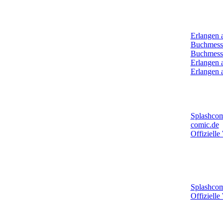
Archiv:
Erlangen 
Buchmess
Buchmess
Erlangen 
Erlangen 
Mehr New
Splashcom
comic.de
Offizielle
Mehr New
Comic-Ze
Splashcom
Offizielle