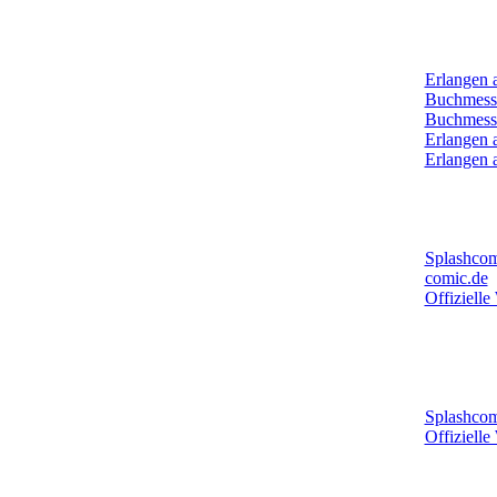
Archiv:
Erlangen 
Buchmess
Buchmess
Erlangen 
Erlangen 
Mehr New
Splashcom
comic.de
Offizielle
Mehr New
Comic-Ze
Splashcom
Offizielle