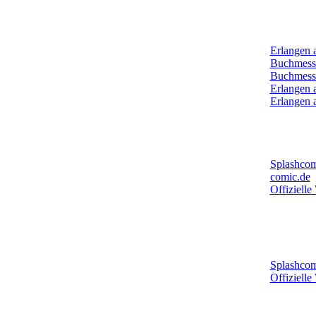
Archiv:
Erlangen 
Buchmess
Buchmess
Erlangen 
Erlangen 
Mehr New
Splashcom
comic.de
Offizielle
Mehr New
Comic-Ze
Splashcom
Offizielle